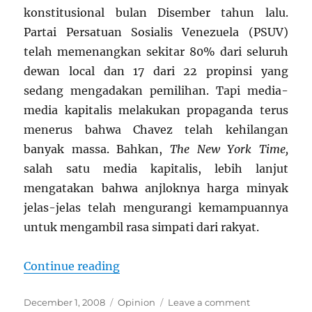
konstitusional bulan Disember tahun lalu.
Partai Persatuan Sosialis Venezuela (PSUV)
telah memenangkan sekitar 80% dari seluruh
dewan local dan 17 dari 22 propinsi yang
sedang mengadakan pemilihan. Tapi media-
media kapitalis melakukan propaganda terus
menerus bahwa Chavez telah kehilangan
banyak
massa
. Bahkan,
The New York Time,
salah satu media kapitalis, lebih lanjut
mengatakan bahwa anjloknya harga minyak
jelas-jelas telah mengurangi kemampuannya
untuk mengambil rasa simpati dari rakyat.
“Makna dari Hasil Pemilihan Kepal
Continue reading
Posted
Categories
on
December 1, 2008
Opinion
Leave a comment