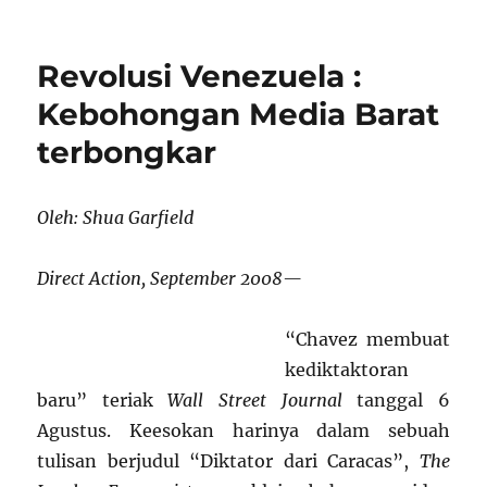
on
Makna
dari
Hasil
Revolusi Venezuela :
Pemilihan
Kepala
Kebohongan Media Barat
Daerah
terbongkar
di
Venezuela:
Sebuah
Refleksi
Oleh: Shua Garfield
Direct Action, September 2008—
“Chavez membuat
kediktaktoran
baru” teriak
Wall Street Journal
tanggal 6
Agustus. Keesokan harinya dalam sebuah
tulisan berjudul “Diktator dari Caracas”,
The