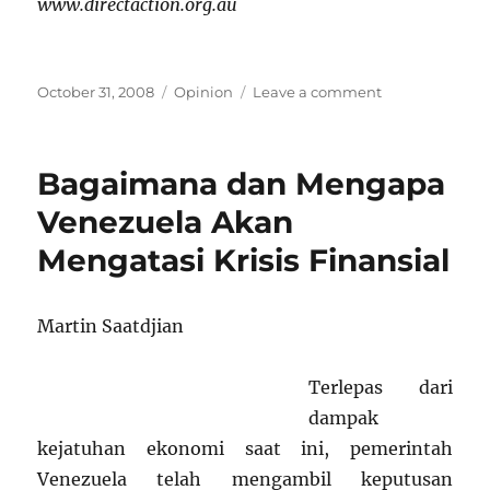
www.directaction.org.au
Posted
Categories
on
October 31, 2008
Opinion
Leave a comment
on
Revolusi
Venezuela
:
Bagaimana dan Mengapa
Kebohongan
Media
Venezuela Akan
Barat
Mengatasi Krisis Finansial
terbongkar
Martin Saatdjian
Terlepas dari
dampak
kejatuhan ekonomi saat ini, pemerintah
Venezuela telah mengambil keputusan