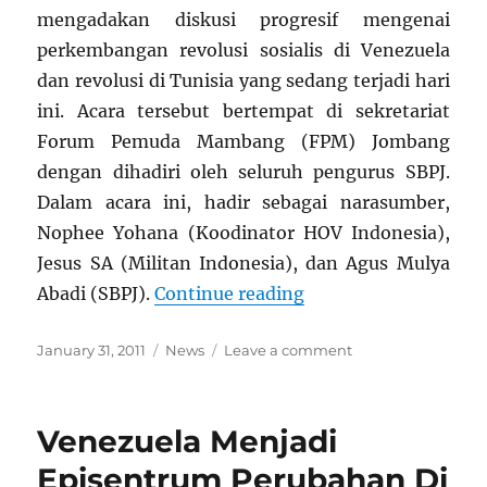
mengadakan diskusi progresif mengenai
perkembangan revolusi sosialis di Venezuela
dan revolusi di Tunisia yang sedang terjadi hari
ini. Acara tersebut bertempat di sekretariat
Forum Pemuda Mambang (FPM) Jombang
dengan dihadiri oleh seluruh pengurus SBPJ.
Dalam acara ini, hadir sebagai narasumber,
Nophee Yohana (Koodinator HOV Indonesia),
Jesus SA (Militan Indonesia), dan Agus Mulya
“Bedah Film “No Vol
Abadi (SBPJ).
Continue reading
Posted
Categories
on
January 31, 2011
News
Leave a comment
on
Bedah
Film
“No
Venezuela Menjadi
Volveran”,
Diskusi
Episentrum Perubahan Di
Venezuela