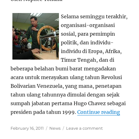
Sendiri
Selama seminggu terakhir,
organisasi-organisasi
sosial, para pemimpin
politik, dan individu-
individu di Eropa, Afrika,
Timur Tengah, dan di
beberapa belahan bumi barat mengadakan
acara untuk merayakan ulang tahun Revolusi
Bolivarian Venezuela, yang mana, penetapan
tahun ulang tahunnya dimulai dengan sejak
sumpah jabatan pertama Hugo Chavez sebagai
“Venezu
presiden pada tahun 1999.
Continue reading
Posted
Categories
on
February 16, 2011
News
Leave a comment
on
Venezuela