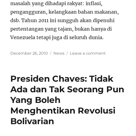
masalah yang dihadapi rakyat: inflasi,
pengangguran, kelangkaan bahan makanan,
dsb. Tahun 2011 ini sungguh akan dipenuhi
pertentangan yang tajam, bukan hanya di
Venezuela tetapi juga di seluruh dunia.
Posted
Categories
on
December 26, 2010
News
Leave a comment
on
Revolusi
Venezuela
Maju
Presiden Chaves: Tidak
dengan
Hak
Ada dan Tak Seorang Pun
Dekrit
Yang Boleh
Menghentikan Revolusi
Bolivarian