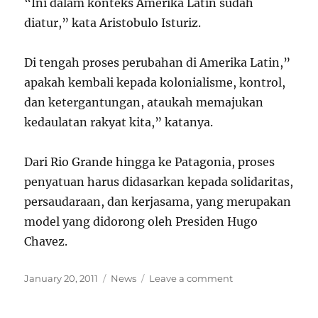
“Ini dalam konteks Amerika Latin sudah
diatur,” kata Aristobulo Isturiz.
Di tengah proses perubahan di Amerika Latin,”
apakah kembali kepada kolonialisme, kontrol,
dan ketergantungan, ataukah memajukan
kedaulatan rakyat kita,” katanya.
Dari Rio Grande hingga ke Patagonia, proses
penyatuan harus didasarkan kepada solidaritas,
persaudaraan, dan kerjasama, yang merupakan
model yang didorong oleh Presiden Hugo
Chavez.
Posted
Categories
on
January 20, 2011
News
Leave a comment
on
Venezuela
Menjadi