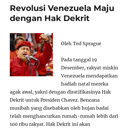
Episentrum
Revolusi Venezuela Maju
Perubahan
Di
dengan Hak Dekrit
Amerika
Latin
Oleh Ted Sprague
Pada tanggal 19
Desember, rakyat miskin
Venezuela mendapatkan
hadiah natal mereka
agak awal, yakni dengan diratifikasinya Hak
Dekrit untuk Presiden Chavez. Bencana
musibah yang disebabkan oleh hujan badai
telah menghancurkan rumah-rumah lebih dari
100 ribu rakyat. Hak Dekrit ini akan