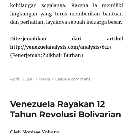
kehilangan segalanya. Karena ia memiliki
lingkungan yang terus memberikan bantuan
dan perhatian, layaknya sebuah keluarga besar.
Diterjemahkan dari artikel
http://venezuelanalysis.com/analysis/6113
(Penerjemah:Zulkhair Burhan)
Posted
Categories
on
April 10, 2011
News
Leave a comment
on
Pelajaran
Dari
Venezuela:
Venezuela Rayakan 12
Dewan
Komunal
Tahun Revolusi Bolivarian
Mengelola
Keuangan
Mereka
Oleh Nophee Yohana