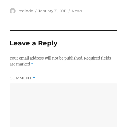
Author
Posted
Categories
redindo
January 31, 2011
News
on
Leave a Reply
Your email address will not be published.
Required fields
are marked
*
COMMENT
*