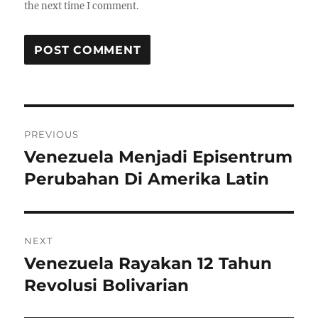
the next time I comment.
Post
PREVIOUS
navigation
Venezuela Menjadi Episentrum
Previous
post:
Perubahan Di Amerika Latin
NEXT
Venezuela Rayakan 12 Tahun
Next
post:
Revolusi Bolivarian