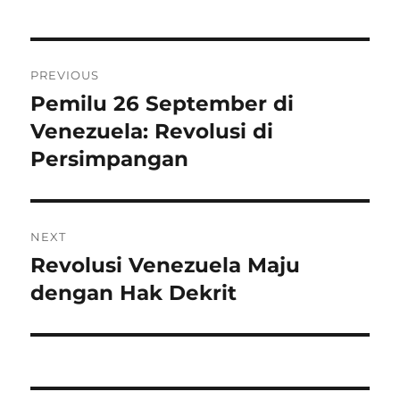
Post
PREVIOUS
navigation
Pemilu 26 September di
Previous
post:
Venezuela: Revolusi di
Persimpangan
NEXT
Revolusi Venezuela Maju
Next
post:
dengan Hak Dekrit